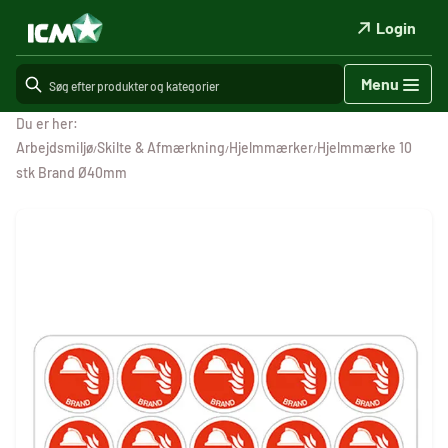
Login
Menu
Du er her:
Arbejdsmiljø
Skilte & Afmærkning
Hjelmmærker
Hjelmmærke 10
/
/
/
stk Brand Ø40mm