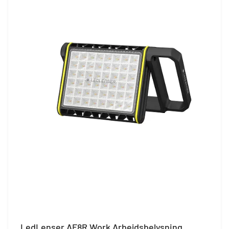
LedLenser AF8R Work Arbejdsbelysning