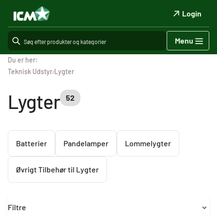
Login
Menu
Du er her:
Teknisk Udstyr
Lygter
/
Lygter
52
Batterier
Pandelamper
Lommelygter
Øvrigt Tilbehør til Lygter
Filtre