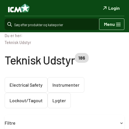
Login
Menu
Du er her:
Teknisk Udstyr
Teknisk Udstyr
186
Electrical Safety
Instrumenter
Lockout/Tagout
Lygter
Filtre