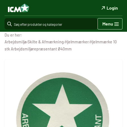
Login
Menu
Du er her:
Arbejdsmiljø
Skilte & Afmærkning
Hjelmmærker
Hjelmmærke 10
/
/
/
stk Arbejdsmiljørepræsentant Ø40mm