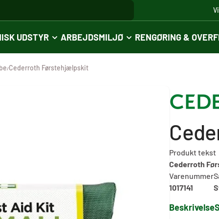
V
ISK UDSTYR
ARBEJDSMILJØ
RENGØRING & OVER
abe
Cederroth Førstehjælpskit
/
Ceder
Produkt tekst
Cederroth Før
Varenummer
S
1017141
S
Beskrivelse
S