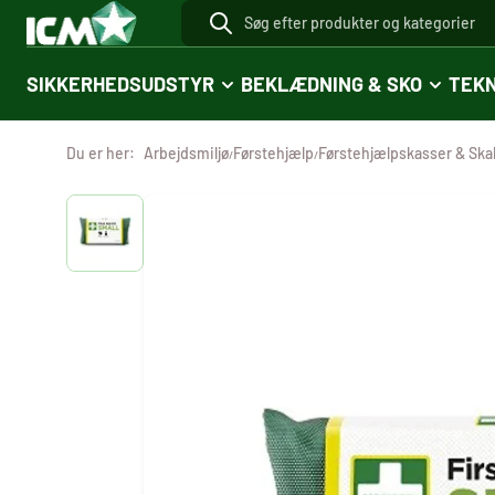
SIKKERHEDSUDSTYR
BEKLÆDNING & SKO
TEKN
Du er her:
Arbejdsmiljø
Førstehjælp
Førstehjælpskasser & Sk
/
/