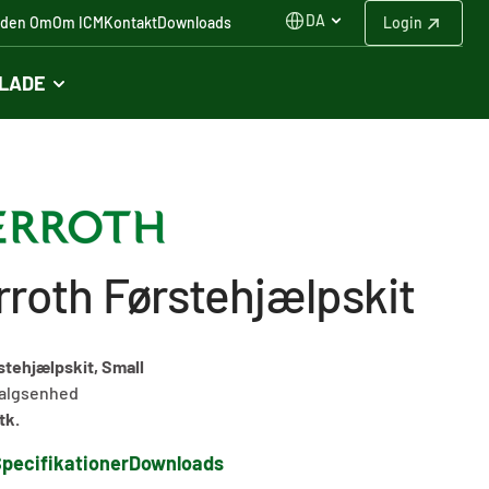
DA
iden Om
Om ICM
Kontakt
Downloads
Login
FLADE
roth Førstehjælpskit
stehjælpskit, Small
algsenhed
tk.
pecifikationer
Downloads