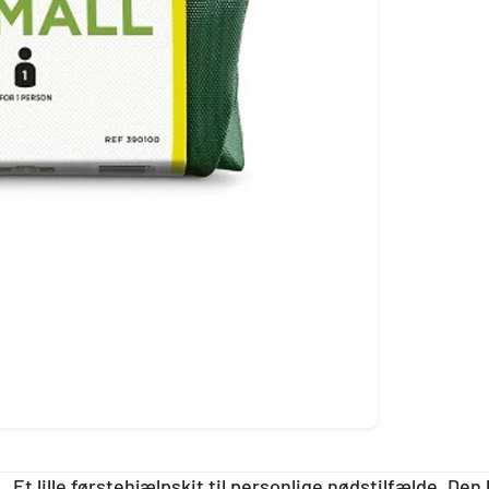
Et lille førstehjælpskit til personlige nødstilfælde. De