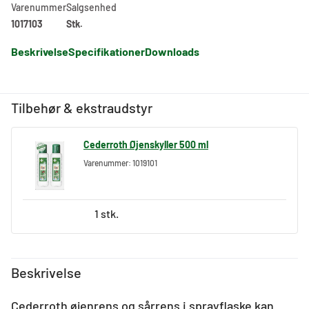
Varenummer
Salgsenhed
1017103
Stk.
Beskrivelse
Specifikationer
Downloads
Tilbehør & ekstraudstyr
Cederroth Øjenskyller 500 ml
Varenummer: 1019101
1 stk.
Beskrivelse
Cederroth øjenrens og sårrens i sprayflaske kan