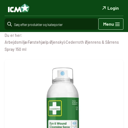
Login
Menu
Du er her:
Arbejdsmiljø
Førstehjælp
Øjenskyl
Cederroth Øjenrens & Sårrens
/
/
/
Spray 150 ml