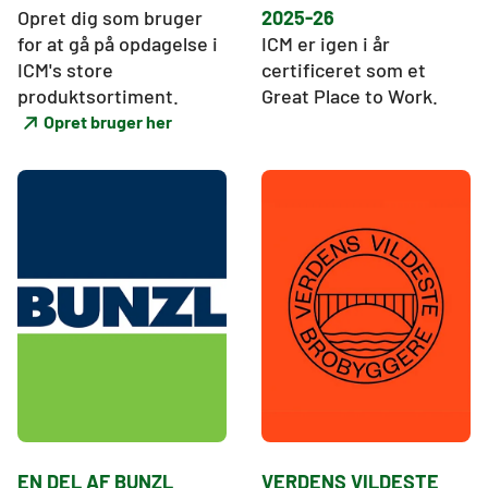
Opret dig som bruger 
2025-26
for at gå på opdagelse i 
ICM er igen i år 
ICM's store 
certificeret som et 
produktsortiment. 
Great Place to Work.
Opret bruger her
EN DEL AF BUNZL
VERDENS VILDESTE