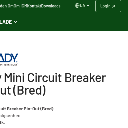
DA
iden Om
Om ICM
Kontakt
Downloads
Login
FLADE
 Mini Circuit Breaker
ut (Bred)
cuit Breaker Pin-Out (Bred)
algsenhed
tk.