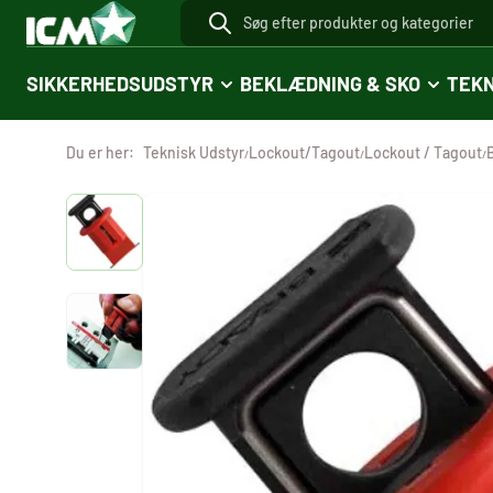
SIKKERHEDSUDSTYR
BEKLÆDNING & SKO
TEKN
Du er her:
Teknisk Udstyr
Lockout/Tagout
Lockout / Tagout
/
/
/