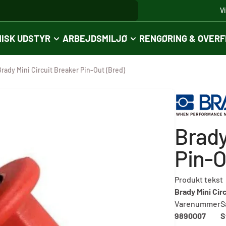
V
ISK UDSTYR
ARBEJDSMILJØ
RENGØRING & OVER
Brady Mini Circuit Breaker Pin-Out (Bred)
Brady
Pin-O
Produkt tekst
Brady Mini Cir
Varenummer
S
9890007
S