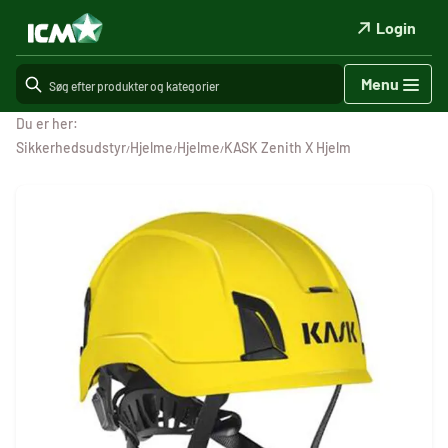
Login
Menu
Du er her:
Sikkerhedsudstyr
Hjelme
Hjelme
KASK Zenith X Hjelm
/
/
/