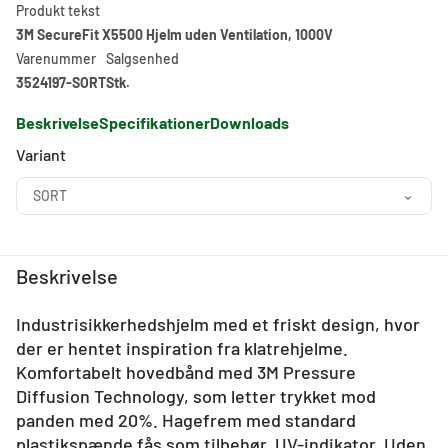
Produkt tekst
3M SecureFit X5500 Hjelm uden Ventilation, 1000V
Varenummer
Salgsenhed
3524197-SORT
Stk.
Beskrivelse
Specifikationer
Downloads
Variant
SORT
Beskrivelse
Industrisikkerhedshjelm med et friskt design, hvor
der er hentet inspiration fra klatrehjelme.
Komfortabelt hovedbånd med 3M Pressure
Diffusion Technology, som letter trykket mod
panden med 20%. Hagefrem med standard
plastikspænde fås som tilbehør. UV-indikator. Uden