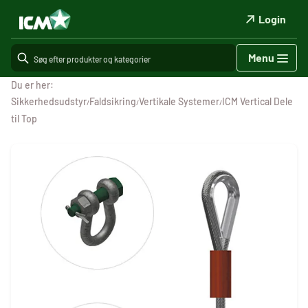
Login
Menu
Du er her:
Sikkerhedsudstyr
Faldsikring
Vertikale Systemer
ICM Vertical Dele
/
/
/
til Top