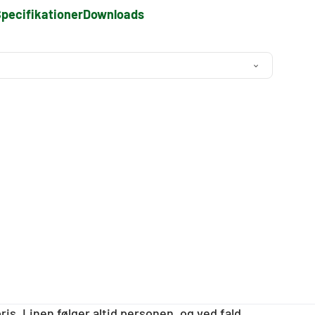
pecifikationer
Downloads
pris. Linen følger altid personen, og ved fald