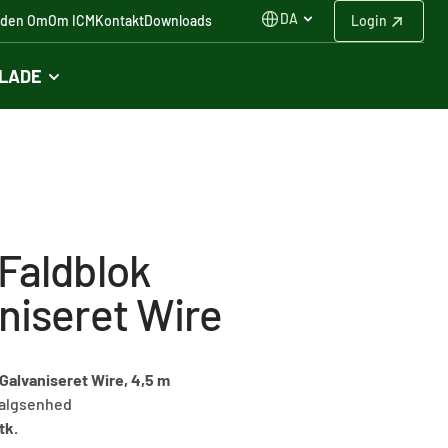
DA
iden Om
Om ICM
Kontakt
Downloads
Login
FLADE
Faldblok
niseret Wire
Galvaniseret Wire, 4,5 m
algsenhed
tk.