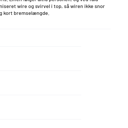
iseret wire og svirvel i top, så wiren ikke snor
 og kort bremselængde.