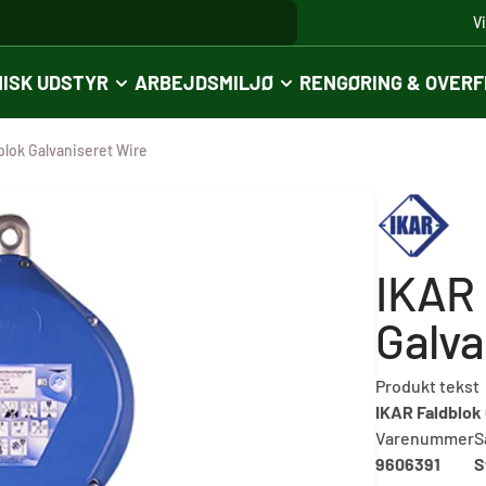
V
ISK UDSTYR
ARBEJDSMILJØ
RENGØRING & OVER
blok Galvaniseret Wire
IKAR 
Galva
Produkt tekst
IKAR Faldblok 
Varenummer
S
9606391
S