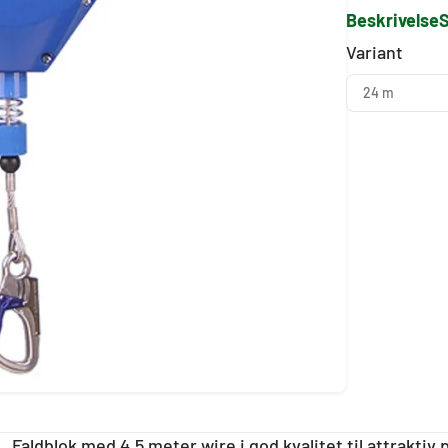
Beskrivelse
S
Variant
24 m
Faldblok med 4,5 meter wire i god kvalitet til attraktiv 