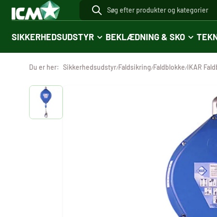
SIKKERHEDSUDSTYR
BEKLÆDNING & SKO
TEKN
Du er her:
Sikkerhedsudstyr
Faldsikring
Faldblokke
IKAR Fald
/
/
/