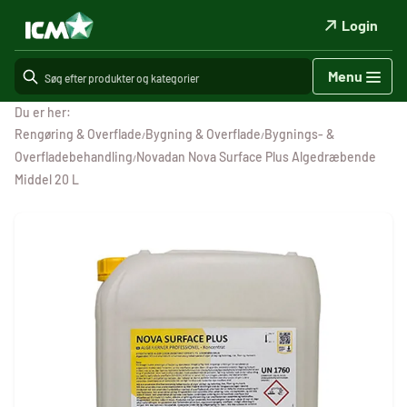
Login
Menu
Du er her:
Rengøring & Overflade
Bygning & Overflade
Bygnings- &
/
/
Overfladebehandling
Novadan Nova Surface Plus Algedræbende
/
Middel 20 L