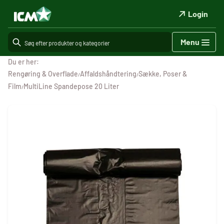
Login
Menu
Du er her:
Rengøring & Overflade
Affaldshåndtering
Sække, Poser &
/
/
Film
MultiLine Spandepose 20 Liter
/