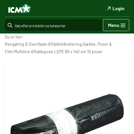
Login
Menu
Du er her:
Rengøring & Overflade
Affaldshåndtering
Sække, Poser &
/
/
Film
Multiline Affaldspose LDPE 60 x 140 cm 10 poser
/