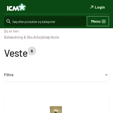
Login
Menu
Du er her:
Beklædning & Sko
Arbejdstøj
Veste
/
/
Veste
6
Filtre