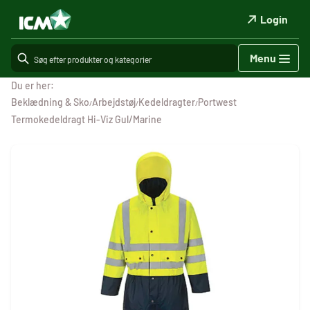
Login
Menu
Du er her:
Beklædning & Sko
Arbejdstøj
Kedeldragter
Portwest
/
/
/
Termokedeldragt Hi-Viz Gul/Marine