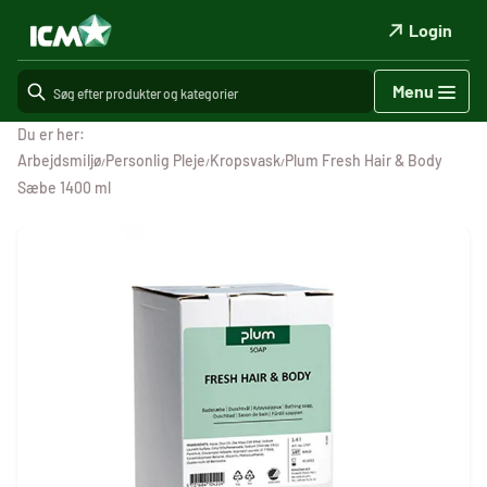
Login
Menu
Du er her:
Arbejdsmiljø
Personlig Pleje
Kropsvask
Plum Fresh Hair & Body
/
/
/
Sæbe 1400 ml