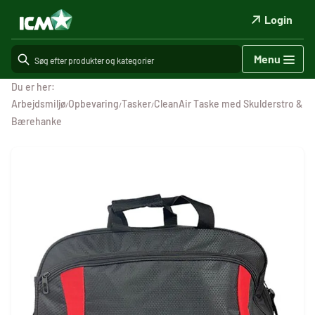
Login
Menu
Du er her:
Arbejdsmiljø
Opbevaring
Tasker
CleanAir Taske med Skulderstro &
/
/
/
Bærehanke