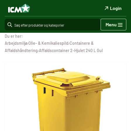
Login
Menu
Du er her:
Arbejdsmiljø
Olie- & Kemikaliespild
Containere &
/
/
Affaldshåndtering
Affaldscontainer 2-Hjulet 240 L Gul
/