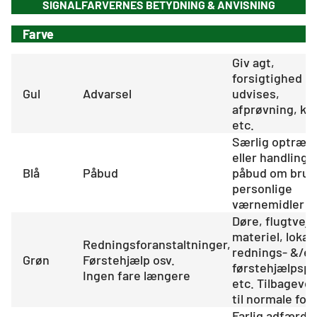
SIGNALFARVERNES BETYDNING & ANVISNING​​​​​​​
Farve
Giv agt,
forsigtighed
Gul
Advarsel
udvises, ​​​​
afprøvning, kon
etc.
Særlig optræd
eller handling,
Blå
Påbud
påbud om brug
personlige
værnemidler
Døre, flugtveje
materiel, lokale
Redningsforanstaltninger,
rednings- &/ell
Grøn
Førstehjælp osv.
førstehjælpspo
Ingen fare længere
etc. Tilbageve
til normale for
Farlig adfærd.