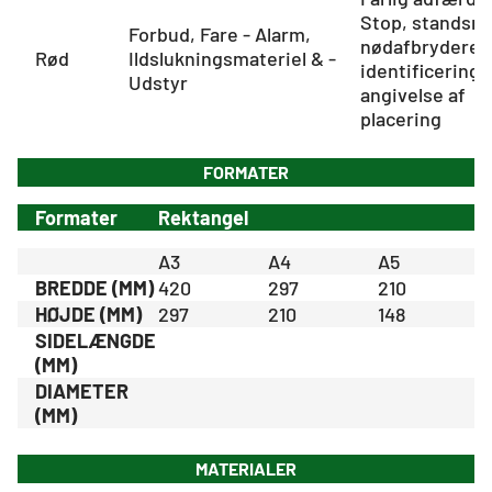
Stop, standsni
Forbud, Fare - Alarm,
nødafbrydere e
Rød
Ildslukningsmateriel & -
identificering 
Udstyr
angivelse af
placering
FORMATER
Formater
Rektangel
A3
A4
A5
BREDDE (MM)
420
297
210
HØJDE (MM)
297
210
148
SIDELÆNGDE
(MM)
DIAMETER
(MM)
MATERIALER