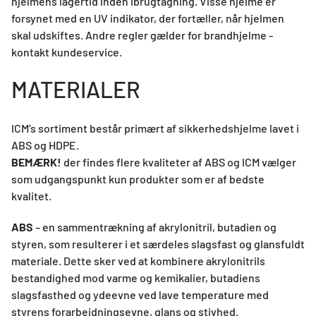
hjelmens lagertid inden ibrugtagning. Visse hjelme er
forsynet med en UV indikator, der fortæller, når hjelmen
skal udskiftes. Andre regler gælder for brandhjelme -
kontakt kundeservice.​
MATERIALER
ICM’s sortiment består primært af sikkerhedshjelme lavet i
ABS og HDPE.
BEMÆRK!
der findes flere kvaliteter af ABS og ICM vælger
som udgangspunkt kun produkter som er af bedste
kvalitet.
ABS
– en sammentrækning af akrylonitril, butadien og
styren, som resulterer i et særdeles slagsfast og glansfuldt
materiale. Dette sker ved at kombinere akrylonitrils
bestandighed mod varme og kemikalier, butadiens
slagsfasthed og ydeevne ved lave temperature med
styrens forarbejdningsevne, glans og stivhed.