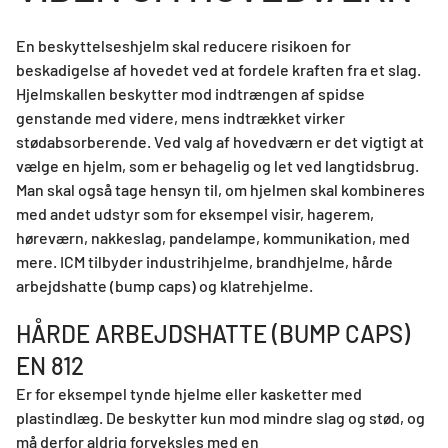
En beskyttelseshjelm skal reducere risikoen for
beskadigelse af hovedet ved at fordele kraften fra et slag.
Hjelmskallen beskytter mod indtrængen af spidse
genstande med videre, mens indtrækket virker
stødabsorberende. Ved valg af hovedværn er det vigtigt at
vælge en hjelm, som er behagelig og let ved langtidsbrug.
Man skal også tage hensyn til, om hjelmen skal kombineres
med andet udstyr som for eksempel visir, hagerem,
høreværn, nakkeslag, pandelampe, kommunikation, med
mere. ICM tilbyder industrihjelme, brandhjelme, hårde
arbejdshatte (bump caps) og klatrehjelme.
HÅRDE ARBEJDSHATTE (BUMP CAPS)
EN 812
Er for eksempel tynde hjelme eller kasketter med
plastindlæg. De beskytter kun mod mindre slag og stød, og
må derfor aldrig forveksles med en