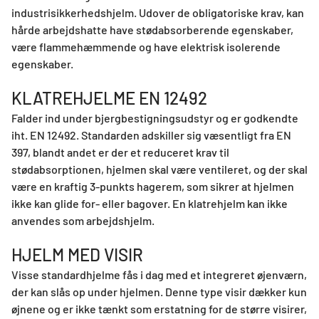
industrisikkerhedshjelm. Udover de obligatoriske krav, kan
hårde arbejdshatte have stødabsorberende egenskaber,
være flammehæmmende og have elektrisk isolerende
egenskaber.
KLATREHJELME EN 12492
Falder ind under bjergbestigningsudstyr og er godkendte
iht. EN 12492. Standarden adskiller sig væsentligt fra EN
397, blandt andet er der et reduceret krav til
stødabsorptionen, hjelmen skal være ventileret, og der skal
være en kraftig 3-punkts hagerem, som sikrer at hjelmen
ikke kan glide for- eller bagover. En klatrehjelm kan ikke
anvendes som arbejdshjelm.
HJELM MED VISIR
Visse standardhjelme fås i dag med et integreret øjenværn,
der kan slås op under hjelmen. Denne type visir dækker kun
øjnene og er ikke tænkt som erstatning for de større visirer,