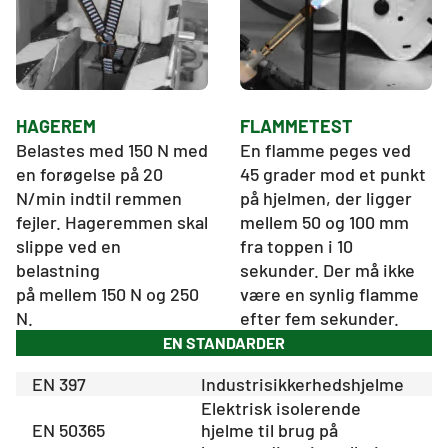
HAGEREM
FLAMMETEST
Belastes med 150 N med 
En flamme peges ved 
en forøgelse på 20 
45 grader mod et punkt 
N/min indtil remmen 
på hjelmen, der ligger 
fejler. Hageremmen skal 
mellem 50 og 100 mm 
slippe ved en 
fra toppen i 10 
belastning

sekunder. Der må ikke 
på mellem 150 N og 250 
være en synlig flamme 
N.
efter fem sekunder.
EN STANDARDER
EN 397
Industrisikkerhedshjelme
Elektrisk isolerende
EN 50365
hjelme til brug på