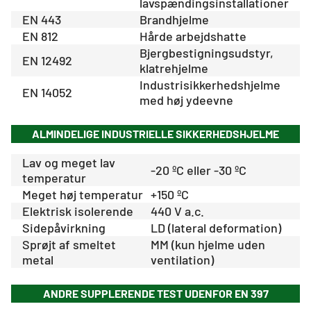
lavspændingsinstallationer
EN 443
Brandhjelme
EN 812
Hårde arbejdshatte
Bjergbestigningsudstyr,
EN 12492
klatrehjelme
Industrisikkerhedshjelme
EN 14052
med høj ydeevne
ALMINDELIGE INDUSTRIELLE SIKKERHEDSHJELME
Lav og meget lav
-20 ºC eller -30 ºC
temperatur
Meget høj temperatur
+150 ºC
Elektrisk isolerende
440 V a.c.
Sidepåvirkning
LD (lateral deformation)
Sprøjt af smeltet
MM (kun hjelme uden
metal
ventilation)
ANDRE SUPPLERENDE TEST UDENFOR EN 397