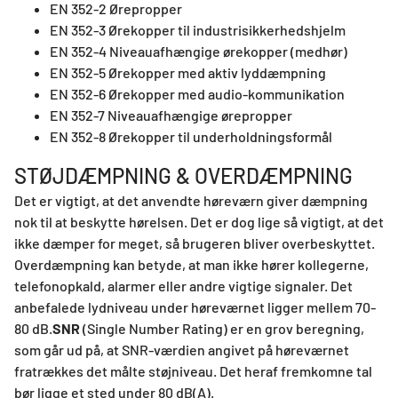
EN 352-2 Ørepropper
EN 352-3 Ørekopper til industrisikkerhedshjelm
EN 352-4 Niveauafhængige ørekopper (medhør)
EN 352-5 Ørekopper med aktiv lyddæmpning
EN 352-6 Ørekopper med audio-kommunikation
EN 352-7 Niveauafhængige ørepropper
EN 352-8 Ørekopper til underholdningsformål
STØJDÆMPNING & OVERDÆMPNING
Det er vigtigt, at det anvendte høreværn giver dæmpning
nok til at beskytte hørelsen. Det er dog lige så vigtigt, at det
ikke dæmper for meget, så brugeren bliver overbeskyttet.
Overdæmpning kan betyde, at man ikke hører kollegerne,
telefonopkald, alarmer eller andre vigtige signaler. Det
anbefalede lydniveau under høreværnet ligger mellem 70-
80 dB.
SNR
(Single Number Rating) er en grov beregning,
som går ud på, at SNR-værdien angivet på høreværnet
fratrækkes det målte støjniveau. Det heraf fremkomne tal
bør ligge et sted under 80 dB(A).