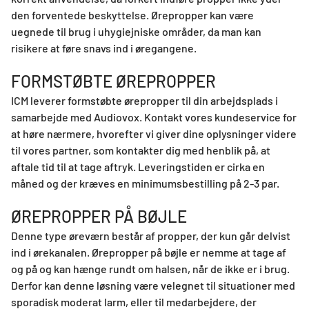
den forventede beskyttelse. Ørepropper kan være
uegnede til brug i uhygiejniske områder, da man kan
risikere at føre snavs ind i øregangene.
FORMSTØBTE ØREPROPPER
ICM leverer formstøbte ørepropper til din arbejdsplads i
samarbejde med Audiovox. Kontakt vores kundeservice for
at høre nærmere, hvorefter vi giver dine oplysninger videre
til vores partner, som kontakter dig med henblik på, at
aftale tid til at tage aftryk. Leveringstiden er cirka en
måned og der kræves en minimumsbestilling på 2-3 par.
ØREPROPPER PÅ BØJLE
Denne type øreværn består af propper, der kun går delvist
ind i ørekanalen. Ørepropper på bøjle er nemme at tage af
og på og kan hænge rundt om halsen, når de ikke er i brug.
Derfor kan denne løsning være velegnet til situationer med
sporadisk moderat larm, eller til medarbejdere, der