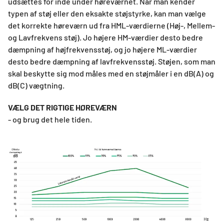
udsættes for inde under høreværnet. Når man kender
typen af støj eller den eksakte støjstyrke, kan man vælge
det korrekte høreværn ud fra HML-værdierne (Høj-, Mellem-
og Lavfrekvens støj). Jo højere HM-værdier desto bedre
dæmpning af højfrekvensstøj, og jo højere ML-værdier
desto bedre dæmpning af lavfrekvensstøj. Støjen, som man
skal beskytte sig mod måles med en støjmåler i en dB(A) og
dB(C) vægtning.
VÆLG DET RIGTIGE HØREVÆRN
- og brug det hele tiden.