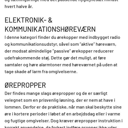
hvert halve år.
ELEKTRONIK- &
KOMMUNIKATIONSHØREVÆRN
I denne kategori finder du ørekopper med indbygget radio
og kommunikationsudstyr, såvel som ”aktive” høreværn,
der modsat almindelige ”passive” ørekopper reducerer
udefrakommende støj. Dette gør det muligt, at føre
samtaler og høre alarmtoner med høreværnet på uden at
tage skade af larm fra omgivelserne.
ØREPROPPER
Der findes mange slags ørepropper og de er særligt
velegnet som en prisvenlig løsning, der er nem at have i
lommen. Derfor er de praktiske, når man skal beskytte sine
øre i kortere perioder i løbet af en arbejdsdag eller i varme
og fugtige omgivelser. Dog kræver ørepropper instruktion i
korrekt anvendelse, da forkert indføre propper ikke yder