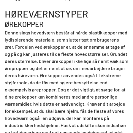
HØREVÆRNSTYPER
ØREKOPPER
Denne slags hovedværn består af hårde plastikkopper med
lydisolerende materiale, som slutter tæt om brugerens
ører. Fordelen ved ørekopper er, at de er nemme at tage af
og på og kan justeres til de fleste hovedstørrelser. Grundet
deres størrelse, bliver ørekopper ikke lige så nemt væk som
ørepropper og det er nemt at se, om medarbejdere bruger
deres høreværn. Ørekopper anvendes også til ekstreme
støjforhold, da de fås med højere beskyttelse end
eksempelvis ørepropper. Dog er det vigtigt, at sørge for, at
dine ørekopper kan kombineres med andre personlige
værnemidler, hvis dette er nødvendigt. Kræver dit arbejde
for eksempel, at du skal bære hjelm, fås de fleste af vores
hovedværn også i en udgave, der kan monteres på
industrisikkerhedshjelme. Husk at udskifte skumindsatser
og tætningsringe med det passende hygiejnesæt mindst