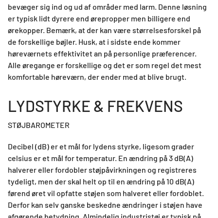
bevæger sig ind og ud af områder med larm. Denne løsning
er typisk lidt dyrere end ørepropper men billigere end
ørekopper. Bemærk, at der kan være størrelsesforskel på
de forskellige bøjler. Husk, at i sidste ende kommer
høreværnets effektivitet an på personlige præferencer.
Alle øregange er forskellige og det er som regel det mest
komfortable høreværn, der ender med at blive brugt.
LYDSTYRKE & FREKVENS
STØJBAROMETER
Decibel (dB) er et mål for lydens styrke, ligesom grader
celsius er et mål for temperatur. En ændring på 3 dB(A)
halverer eller fordobler støjpåvirkningen og registreres
tydeligt, men der skal helt op til en ændring på 10 dB(A)
førend øret vil opfatte støjen som halveret eller fordoblet.
Derfor kan selv ganske beskedne ændringer i støjen have
afgørende betydning. Almindelig industristøj er typisk på