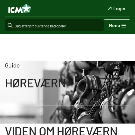
Login
Menu
Guide
HØREVÆRN
VIDEN OM HØREVÆRN