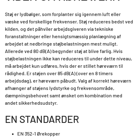
Støj er lydbølger, som forplanter sig igennem luft eller
væske ved forskellige frekvenser. Støj reduceres bedst ved
kilden, og det påhviler arbejdsgiveren via tekniske
foranstaltninger eller hensigtsmæssig planlægning af
arbejdet at nedbringe støjbelastningen mest muligt.
Allerede ved 80 dB(A) begynder støj at blive farlig. Hvis
støjbelastningen ikke kan reduceres til under dette niveau,
må arbejdet kun udføres, hvis der er stillet høreværn til
rådighed. Er støjen over 85 dB(A) (over en 8 timers
arbejdsdag), er høreværn påbudt. Valg af korrekt høreværn
afhænger af støjens lydstyrke og frekvensområde,
dæmpningsbehovet samt ønsket om kombination med
andet sikkerhedsudstyr.
EN STANDARDER
EN 352-1 Ørekopper