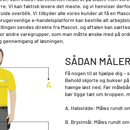
e. Vi kan faktisk levere det meste, og vi henviser derfor
ulde overblik. Vi tilbyder alle vores kunder at få en Ma
ugervenlige e-handelsplatform kan bestille alt arbejdstøj
llingen sendes direkte fra Mascot, og aftalen kan sættes
for andre varegrupper, som man måtte ønske med på ord
og gennemgang af løsningen.
SÅDAN MÅLER
Få nogen til at hjælpe dig – 
Behold skjorte og bukser på
hænge løst ned. Før målebå
bør ligge tæt om kroppen, 
A. Halsvidde: Måles rundt o
B. Brystmål: Måles rundt om