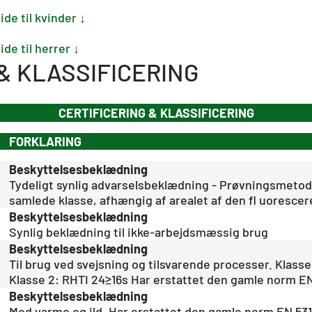
de til kvinder ↓
de til herrer ↓
& KLASSIFICERING
CERTIFICERING & KLASSIFICERING
FORKLARING
Beskyttelsesbeklædning
Tydeligt synlig advarselsbeklædning - Prøvningsmetode
samlede klasse, afhængig af arealet af den fl uoresce
Beskyttelsesbeklædning
Synlig beklædning til ikke-arbejdsmæssig brug
Beskyttelsesbeklædning
Til brug ved svejsning og tilsvarende processer. Klasse
Klasse 2: RHTI 24≥16s Har erstattet den gamle norm EN
Beskyttelsesbeklædning
Mod varme og ild. Har erstattet den gamle norm EN 531