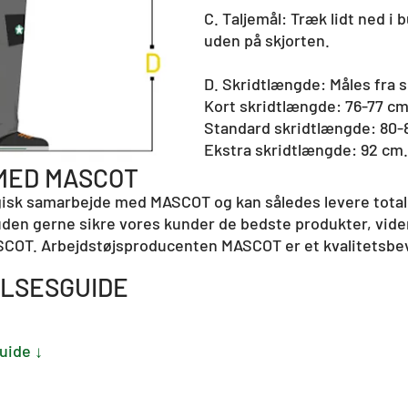
C. Taljemål: Træk lidt ned i
uden på skjorten.
D. Skridtlængde: Måles fra sk
Kort skridtlængde: 76-77 cm
Standard skridtlængde: 80-
Ekstra skridtlængde: 92 cm.
MED MASCOT
egisk samarbejde med MASCOT og kan således levere totall
uden gerne sikre vores kunder de bedste produkter, viden
OT. Arbejdstøjsproducenten MASCOT er et kvalitetsbevid
LSESGUIDE
uide ↓