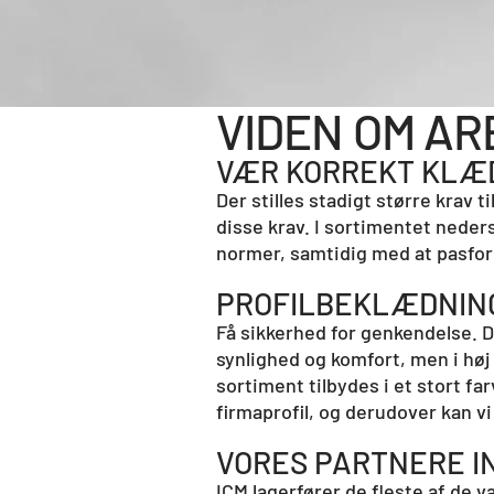
VIDEN OM A
​​​​​​​VÆR KORREKT KL
Der stilles stadigt større krav 
disse krav. I sortimentet neders
normer, samtidig med at pasform
PROFILBEKLÆDNIN
Få sikkerhed for genkendelse. De
synlighed og komfort, men i høj
sortiment tilbydes i et stort fa
firmaprofil, og derudover kan vi
VORES PARTNERE I
ICM lagerfører de fleste af de 