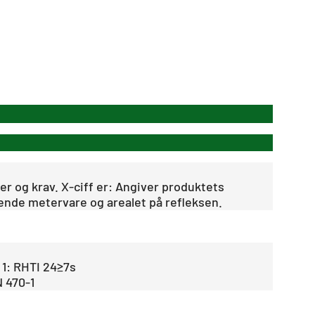
r og krav. X-ciff er: Angiver produktets
rende metervare og arealet på refleksen.
 1: RHTI 24≥7s
 470-1
.