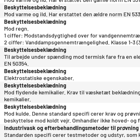
Beskyttelsesbeklædning
Mod varme og ild. Har erstattet den ældre norm EN 533
Beskyttelsesbeklædning
Mod regn.
1 ciffer: Modstandsdygtighed over for vandgennemtræng
2 ciffer: Vanddampsgennemtrængelighed. Klasse 1-3 (3
Beskyttelsesbeklædning
Til arbejde under spænding mod termisk fare fra en el
EN 50354.
Beskyttelsesbeklædning
Elektrostatiske egenskaber.
Beskyttelsesbeklædning
Mod flydende kemikalier. Krav til væsketæt beklædni
kemikalier.
Beskyttelsesbeklædning
Mod kulde. Denne standard specifi cerer krav og prøv
beskyttelse mod koldt vejr. Omhandler ikke hoved- og 
Industrivask og efterbehandlingsmetoder til prøvning 
Standarden specifi cerer testmetoder og udstyr, som ka