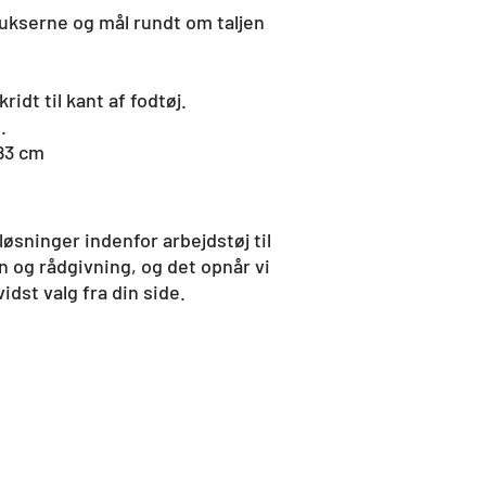
 bukserne og mål rundt om taljen
ridt til kant af fodtøj.
.
83 cm
øsninger indenfor arbejdstøj til
 og rådgivning, og det opnår vi
st valg fra din side.