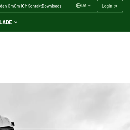
DA
iden Om
Om ICM
Kontakt
Downloads
Login
FLADE