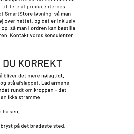
 til flere af producenternes
scot SmartStore løsning, så man
 over nettet, og det er inklusiv
 op, så man i ordren kan bestille
ren. Kontakt vores konsulenter
 DU KORREKT
så bliver det mere nøjagtigt.
 og stå afslappet. Lad armene
ndet rundt om kroppen – det
men ikke stramme.
m halsen.
 bryst på det bredeste sted.