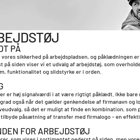
RBEJDSTØJ
ÆDT PÅ
til vores sikkerhed på arbejdspladsen, og påklædningen er 
t på siden viser vi et udvalg af arbejdstøj, som overhold
, funktionalitet og slidstyrke er i orden.
G
r er høj signalværdi i at være rigtigt påklædt. Ikke bare
 grad også når det gælder genkendelse af firmanavn og l
rveudvalg, så det er muligt at finde en kombination, som p
 tilbyde påsætning af transfer med firmalogo – en effektiv
NDEN FOR ARBEJDSTØJ
varer, som vises i sortimentet nederst på siden, men vor