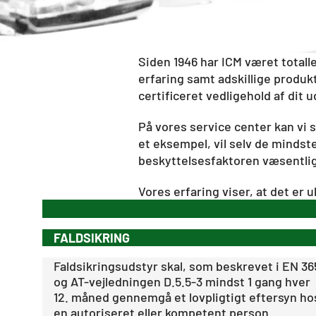
Siden 1946 har ICM været total
erfaring samt adskillige produk
certificeret vedligehold af dit u
På vores service center kan vi 
et eksempel, vil selv de mindst
beskyttelsesfaktoren væsentlig
Vores erfaring viser, at det er u
FALDSIKRING
Faldsikringsudstyr skal, som beskrevet i EN 36
og AT-vejledningen D.5.5-3 mindst 1 gang hver
12. måned gennemgå et lovpligtigt eftersyn ho
en autoriseret eller kompetent person.