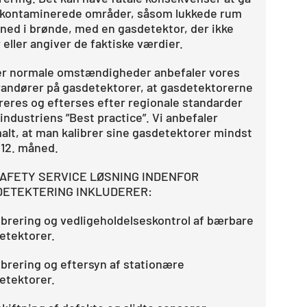
i kontaminerede områder, såsom lukkede rum
r ned i brønde, med en gasdetektor, der ikke
 eller angiver de faktiske værdier.
r normale omstændigheder anbefaler vores
randører på gasdetektorer, at gasdetektorerne
breres og efterses efter regionale standarder
 industriens ”Best practice”. Vi anbefaler
alt, at man kalibrer sine gasdetektorer mindst
 12. måned.
AFETY SERVICE LØSNING INDENFOR
DETEKTERING INKLUDERER:
librering og vedligeholdelseskontrol af bærbare
etektorer.
librering og eftersyn af stationære
etektorer.