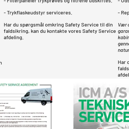
- Filterpaneler trykprøves og filtrene udskiftes.
- Ud
- Trykflaskeudstyr serviceres.
- Re
Har du spørgsmål omkring Safety Service til din
Vær 
faldsikring, kan du kontakte vores Safety Service
garan
afdeling.
kabin
genne
natur
Har 
n
fald
afdel