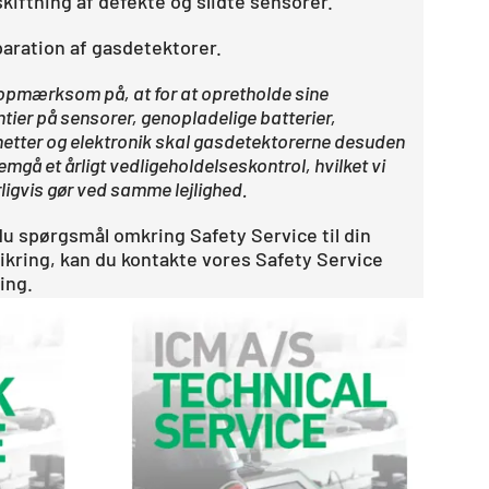
skiftning af defekte og slidte sensorer.
paration af gasdetektorer.
opmærksom på, at for at opretholde sine
tier på sensorer, genopladelige batterier,
etter og elektronik skal gasdetektorerne desuden
mgå et årligt vedligeholdelseskontrol, hvilket vi
ligvis gør ved samme lejlighed.
du spørgsmål omkring Safety Service til din
sikring, kan du kontakte vores Safety Service
ing.