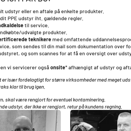
alt udstyr eller en aftale på enkelte produkter.
 dit PPE udstyr iht. gældende regler.
indkaldelse
til service.
indkøbte/udvalgte produkter.
ertificerede teknikere
med omfattende uddannelsesprog
rvice, som sendes til din mail som dokumentation over 
dstyret, og som scannes for at få en oversigt over udsty
men vi servicerer også
onsite
* afhængigt ​​​af udstyr og aft
Det er især fordelagtigt for større virksomheder med meget uds
aks klar til brug igen.
yn, skal være rengjort for eventuel kontaminering.
ende udstyr, der ikke er rengjort, retur på kundens regning.