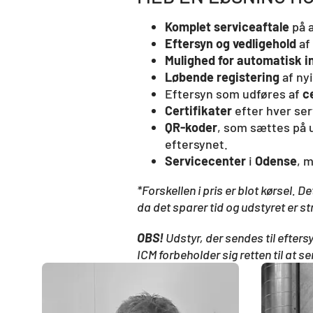
Komplet serviceaftale
på 
Eftersyn og vedligehold
af
​Mulighed for automatisk 
Løbende registering
af ny
Eftersyn som udføres af
c
Certifikater
efter hver se
QR-koder
, som sættes på u
eftersynet.
Servicecenter
i
Odense
, 
*Forskellen i pris er blot kørsel. 
da det sparer tid og udstyret er str
OBS!
Udstyr, der sendes til efters
ICM forbeholder sig retten til at s