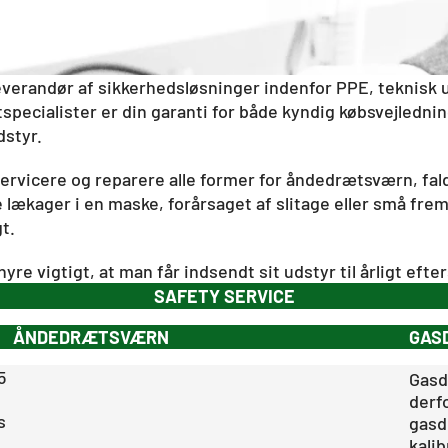
leverandør af sikkerhedsløsninger indenfor PPE, teknisk
tspecialister er din garanti for både kyndig købsvejledn
dstyr.
servicere og reparere alle former for åndedrætsværn, fa
e lækager i en maske, forårsaget af slitage eller små fr
t.
hyre vigtigt, at man får indsendt sit udstyr til årligt efte
SAFETY SERVICE
ÅNDEDRÆTSVÆRN
GAS
5
Gasd
derf
s
gasd
kali