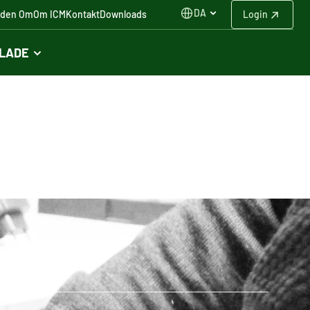
DA
iden Om
Om ICM
Kontakt
Downloads
Login
FLADE