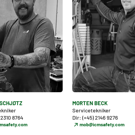
SCHJØTZ
MORTEN BECK
kniker

Servicetekniker

) 2310 8764
Dir: (+45) 2146 9276
msafety.com
mob@icmsafety.com