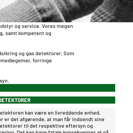
 udstyr og service. Vores megen
ing, samt kompetent og
ldsikring og gas detektorer. Som
emmedlegemer, forringe
rsyn.
DETEKTORER
etektoren kan være en livreddende enhed,
or er det afgørende, at man får indsendt sine
etektorer til det respektive eftersyn og
brering. Det kan have fatale konsekvenser at gå