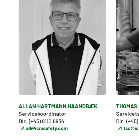
ALLAN HARTMANN HAANDBÆK
THOMAS 
Servicekoordinator

Servicete
Dir: (+45) 8110 6834
Dir: (+45
all@icmsafety.com
tsc@ic