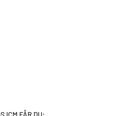
S ICM FÅR DU: