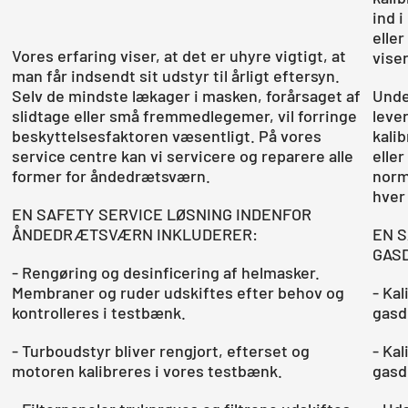
ind 
elle
Vores erfaring viser, at det er uhyre vigtigt, at
viser
man får indsendt sit udstyr til årligt eftersyn.
Selv de mindste lækager i masken, forårsaget af
Unde
slidtage eller små fremmedlegemer, vil forringe
leve
beskyttelsesfaktoren væsentligt. På vores
kali
service centre kan vi servicere og reparere alle
eller
former for åndedrætsværn.
norm
hver
EN SAFETY SERVICE LØSNING INDENFOR
ÅNDEDRÆTSVÆRN INKLUDERER:
EN S
GAS
- Rengøring og desinficering af helmasker.
Membraner og ruder udskiftes efter behov og
- Ka
kontrolleres i testbænk.
gasd
- Turboudstyr bliver rengjort, efterset og
- Ka
motoren kalibreres i vores testbænk.
gasd