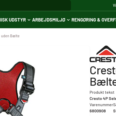
V
ISK UDSTYR
ARBEJDSMILJØ
RENGØRING & OVER
e uden Bælte
Crest
Bælt
Produkt tekst
Cresto 4P Sel
Varenummer
S
6800908
S