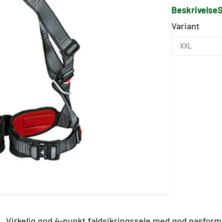
Beskrivelse
S
Variant
XXL
Virkelig god 4-punkt faldsikringssele med god pasform 