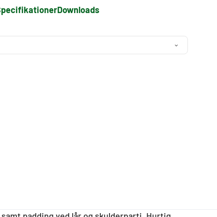
pecifikationer
Downloads
samt padding ved lår og skulderparti. Hurtig