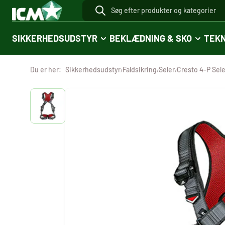
SIKKERHEDSUDSTYR
BEKLÆDNING & SKO
TEKN
Du er her:
Sikkerhedsudstyr
Faldsikring
Seler
Cresto 4-P Sel
/
/
/