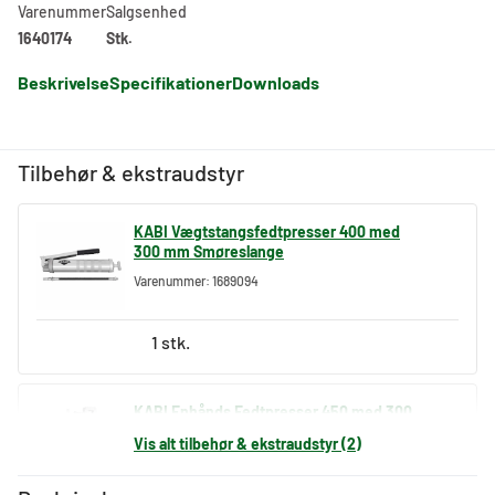
Varenummer
Salgsenhed
1640174
Stk.
Beskrivelse
Specifikationer
Downloads
Tilbehør & ekstraudstyr
KABI Vægtstangsfedtpresser 400 med
300 mm Smøreslange
Varenummer: 1689094
1 stk.
KABI Enhånds Fedtpresser 450 med 300
mm Smøreslange
Vis alt tilbehør & ekstraudstyr (2)
Varenummer: 1689095