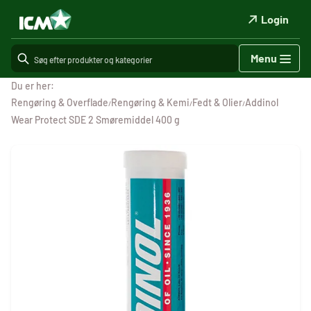
Login
Menu
Du er her:
Rengøring & Overflade
Rengøring & Kemi
Fedt & Olier
Addinol
/
/
/
Wear Protect SDE 2 Smøremiddel 400 g