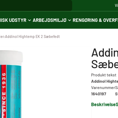
V
ISK UDSTYR
ARBEJDSMILJØ
RENGØRING & OVER
ier
Addinol Hightemp EK 2 Sæbefedt
/
Addin
Sæbe
Produkt tekst
Addinol Hight
Varenummer
S
1640197
S
Beskrivelse
S