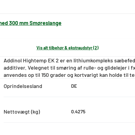
 med 300 mm Smøreslange
ed 300 mm Smøreslange
Vis alt tilbehør & ekstraudstyr (2)
Addinol Hightemp EK 2 er en lithiumkompleks sæbefed
additiver. Velegnet til smøring af rulle- og glidelejer i
anvendes op til 150 grader og kortvarigt kan holde til 
Oprindelsesland
DE
Nettovægt (kg)
0.4275