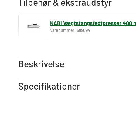
Tilbehør & ekstraudstyr
KABI Vægtstangsfedtpresser 400
Varenummer 1689094
KABI Enhånds Fedtpresser 450 m
Varenummer 1689095
Beskrivelse
Specifikationer