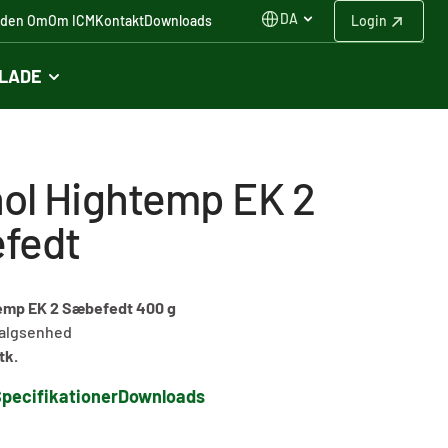
DA
iden Om
Om ICM
Kontakt
Downloads
Login
FLADE
ol Hightemp EK 2
fedt
emp EK 2 Sæbefedt 400 g
algsenhed
tk.
pecifikationer
Downloads