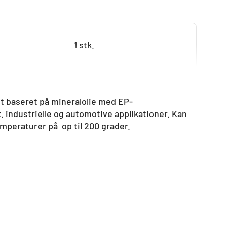
1 stk.
1 stk.
t baseret på mineralolie med EP-
 fx. industrielle og automotive applikationer. Kan
temperaturer på op til 200 grader.