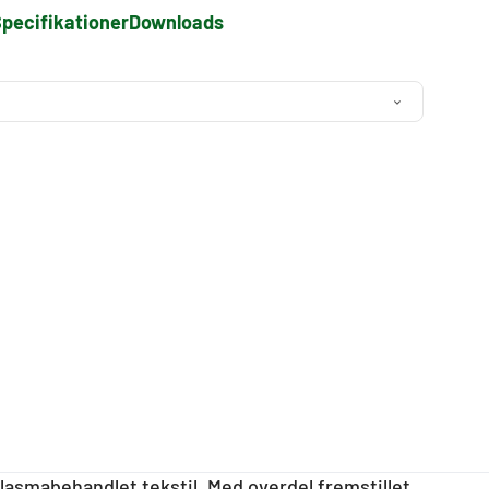
pecifikationer
Downloads
asmabehandlet tekstil. Med overdel fremstillet