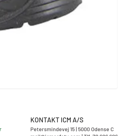
Cofr
Vare
KONTAKT ICM A/S
r
Petersmindevej 15 | 5000 Odense C