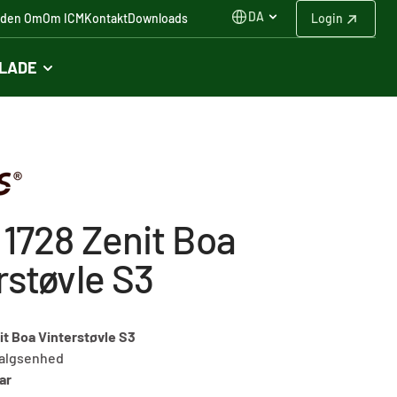
DA
iden Om
Om ICM
Kontakt
Downloads
Login
FLADE
 1728 Zenit Boa
rstøvle S3
it Boa Vinterstøvle S3
algsenhed
ar