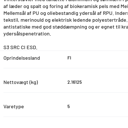
af læder og spalt og foring af biokeramisk pels med M
Mellemsål af PU og oliebestandig ydersål af RPU. Inderså
tekstil, merinould og elektrisk ledende polyestertråde
antistatiske med god støddæmpning og er egnet til kræ
ydersålspenetration.
S3 SRC CI ESD.
Oprindelsesland
FI
Nettovægt (kg)
2.16125
Varetype
5