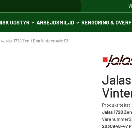
V
ISK UDSTYR
ARBEJDSMILJØ
RENGØRING & OVER
er
Jalas 1728 Zenit Boa Vinterstøvle S3
/
Jalas
Vinte
Produkt tekst
Jalas 1728 Zen
Varenummer
S
2030948-47
P