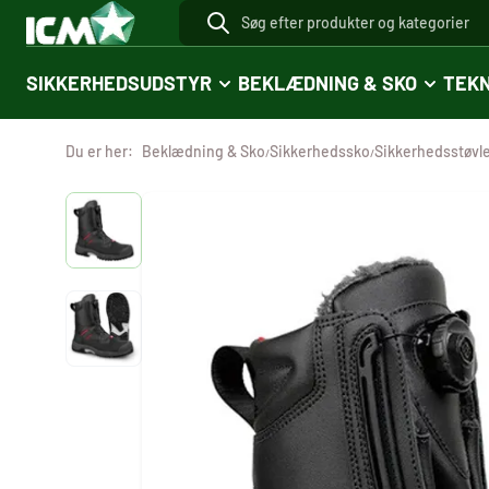
SIKKERHEDSUDSTYR
BEKLÆDNING & SKO
TEKN
Du er her:
Beklædning & Sko
Sikkerhedssko
Sikkerhedsstøvl
/
/