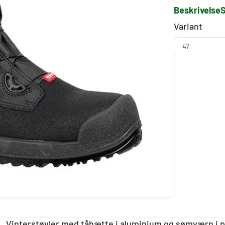
Beskrivelse
S
Variant
47
Vinterstøvler med tåhætte i aluminium og sømværn i pl