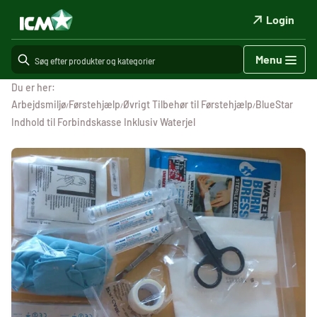
Login
Menu
Du er her:
Arbejdsmiljø
Førstehjælp
Øvrigt Tilbehør til Førstehjælp
BlueStar
/
/
/
Indhold til Forbindskasse Inklusiv Waterjel