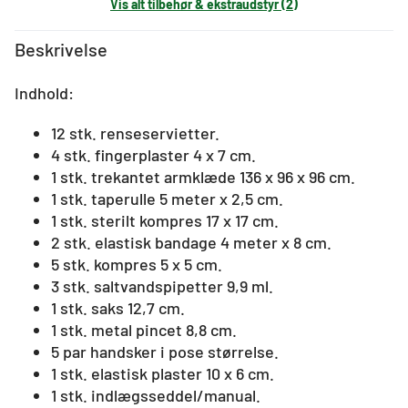
Vis alt tilbehør & ekstraudstyr (2)
Varenummer: 1013300
Beskrivelse
1 stk.
Indhold:
12 stk. renseservietter.
4 stk. fingerplaster 4 x 7 cm.
1 stk. trekantet armklæde 136 x 96 x 96 cm.
1 stk. taperulle 5 meter x 2,5 cm.
1 stk. sterilt kompres 17 x 17 cm.
2 stk. elastisk bandage 4 meter x 8 cm.
5 stk. kompres 5 x 5 cm.
3 stk. saltvandspipetter 9,9 ml.
1 stk. saks 12,7 cm.
1 stk. metal pincet 8,8 cm.
5 par handsker i pose størrelse.
1 stk. elastisk plaster 10 x 6 cm.
1 stk. indlægsseddel/manual.